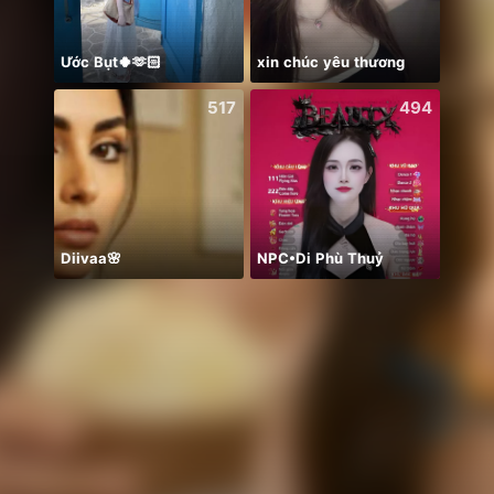
Ước Bụt🍀🫶🏻
xin chúc yêu thương
م اعور
517
494
Diivaa🌸
NPC•Di Phù Thuỷ
일본 소