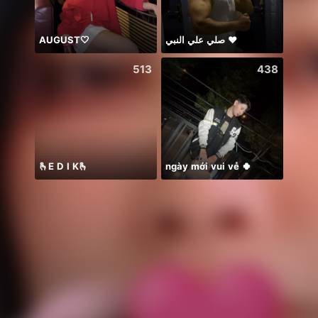
AUGUST🤍
صلي علي النبي ♥️
513
438
🫰E D I K🫰
ngày mới vui vẻ 🍀
イベラス