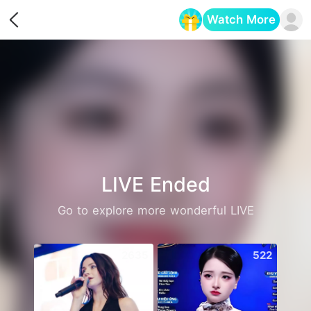
Watch More
Opens in a new tab
LIVE Ended
Go to explore more wonderful LIVE
2635
522