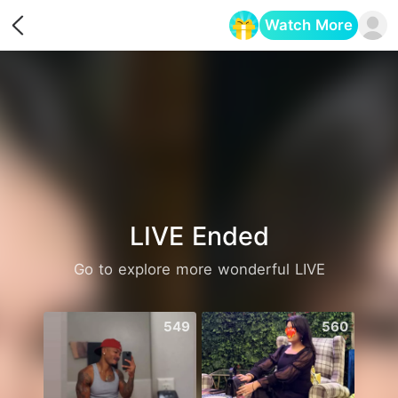
Watch More
Opens in a new tab
LIVE Ended
Go to explore more wonderful LIVE
549
560