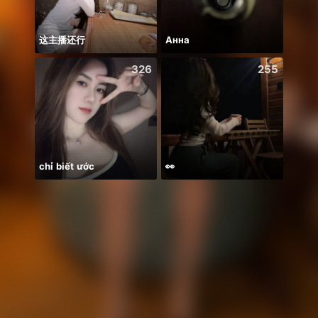
这主播还行
Анна
Có du
326
255
chỉ biết ước
👀
*