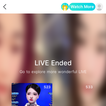
Watch More
Opens in a new tab
LIVE Ended
Go to explore more wonderful LIVE
523
533