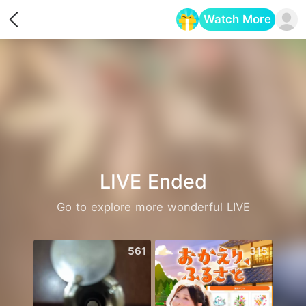
Watch More
Opens in a new tab
LIVE Ended
Go to explore more wonderful LIVE
561
315