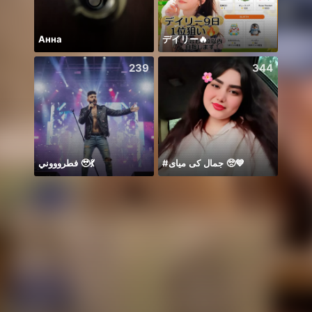
Анна
デイリー🔥
239
344
فطروووني 🥹💃
#جمال کی میای 🥺💙
Zo da