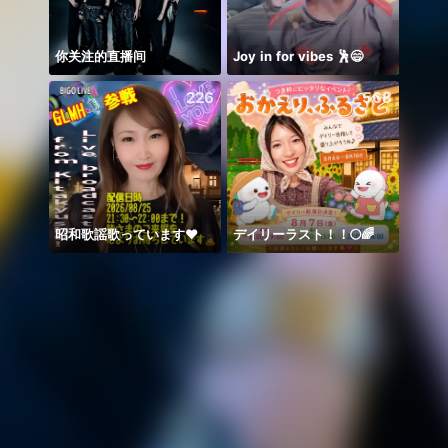
你关注的直播间
Joy in for vibes 🕺😄
Hihiii
226
568
昭和歌謡歌っています♥️
デイリーラスト！！🌕🌈