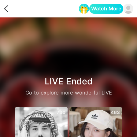
Watch More
Opens in a new tab
LIVE Ended
Go to explore more wonderful LIVE
730
463