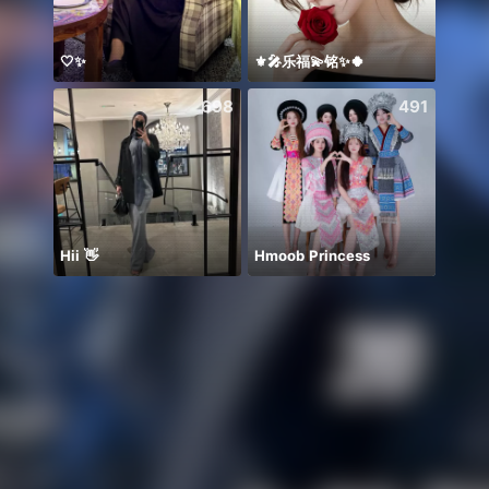
🤍✨
⚜️🎤乐福💫铭✨🍀
معندي
698
491
Hii 👋
Hmoob Princess
Invit