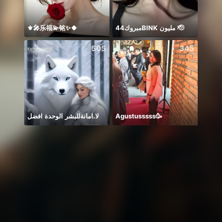
⚜️🎤乐福💫铭✨🍀
مبروك44BlNK مليون 🫡
ᴾ🦁G
505
345
لا.امانةللبشر الوحدة افضل
Agustusssss🥳
Thươn