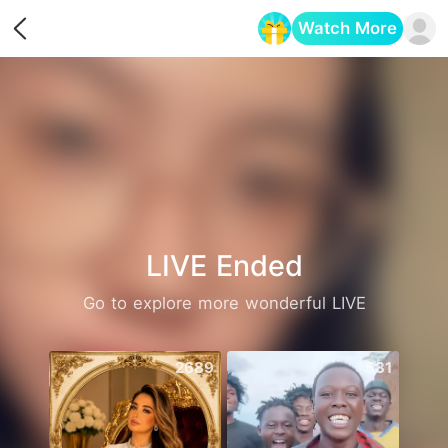
Watch More
Opens in a new tab
LIVE Ended
Go to explore more wonderful LIVE
2689
531