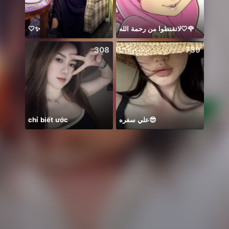
🤍✨
لاتقنطوا من رحمة الله🤍🌹
今天是
308
739
chỉ biết ước
علي سفره😎
ني آية