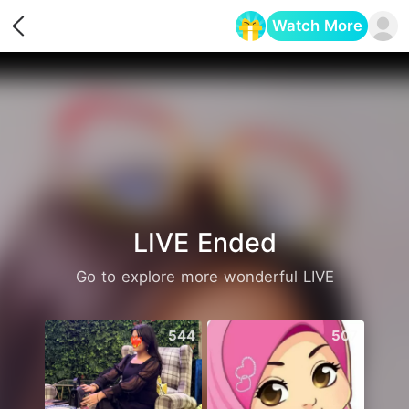
Watch More
Opens in a new tab
LIVE Ended
Go to explore more wonderful LIVE
544
507