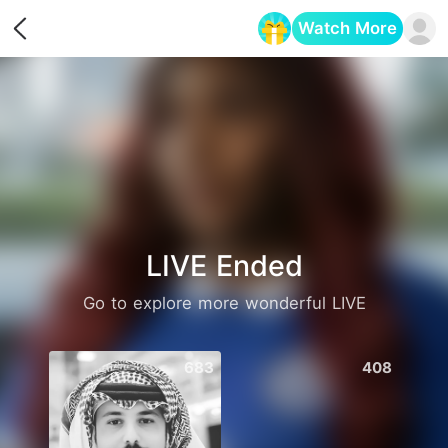
Watch More
Opens in a new tab
LIVE Ended
Go to explore more wonderful LIVE
683
408