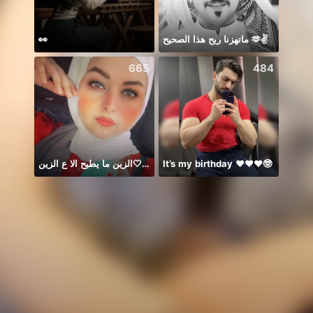
👀
ماتهزنا ريح هذا الصحيح 🫶✌️
665
484
الزين ما يطيح الا ع الزين🤍🌸
It’s my birthday ♥️♥️♥️🤓
Thươn