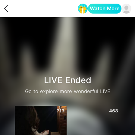
Watch More
Opens in a new tab
LIVE Ended
Go to explore more wonderful LIVE
713
468