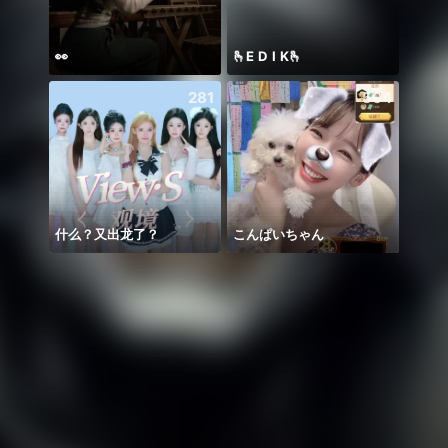
👀
🫰E D I K🫰
Soni
281
504
什么？又出龙了？
こんぱいちゃん
ngày 