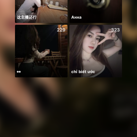
这主播还行
Анна
229
323
👀
chỉ biết ước
Có du