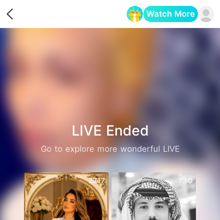
Watch More
Opens in a new tab
LIVE Ended
Go to explore more wonderful LIVE
2717
730