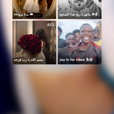
ماتهزنا ريح هذا الصحيح 🫶✌️
بدنا نروءءء 👑
453
506
بسم الله يا رب فرحه
Joy in for vibes 🕺😄
🕊️zar