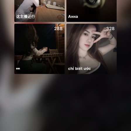
这主播还行
Анна
288
328
👀
chỉ biết ước
꧁꒒ꂑễ