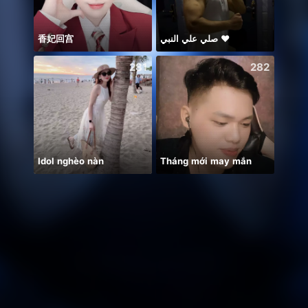
香妃回宫
صلي علي النبي ♥️
本日
281
282
Idol nghèo nàn
Tháng mới may mắn
这主