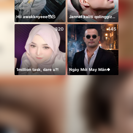
Hii awakknyeee🥹🫠
Jannat kaliti qolinggizda🤲
320
445
1million task, dare u?!
Ngày Mới May Mắn🍀