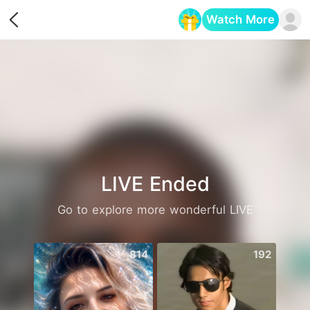
Watch More
Opens in a new tab
LIVE Ended
Go to explore more wonderful LIVE
814
192