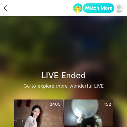
Watch More
Opens in a new tab
LIVE Ended
Go to explore more wonderful LIVE
2465
152