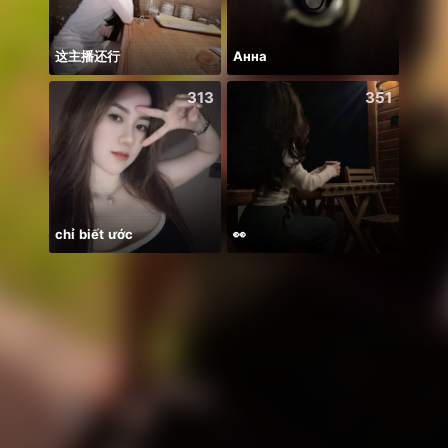
这主播还行
Анна
313
351
chỉ biết ước
👀
xa ma