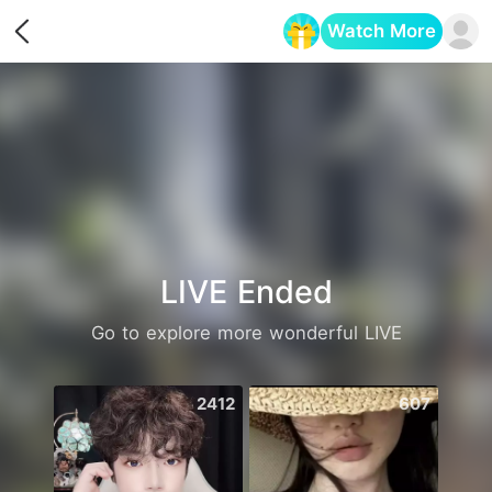
Watch More
Opens in a new tab
LIVE Ended
Go to explore more wonderful LIVE
2412
607