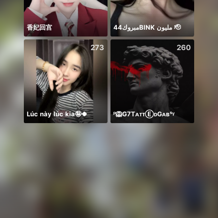
香妃回宫
مبروك44BlNK مليون 🫡
Em há
273
260
Lúc này lúc kia🤪🍀
ᴾ🦁G7TᴀᴛᴛⒺᴅGᴀʙˢᵞ