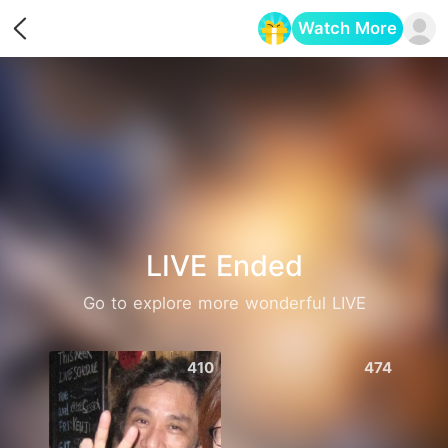
Watch More
Opens in a new tab
LIVE Ended
Go to explore more wonderful LIVE
410
474