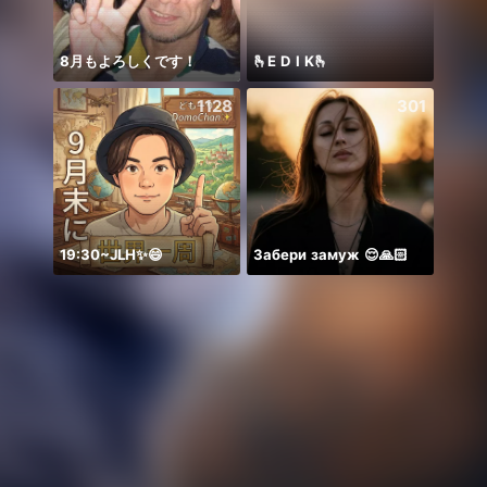
8月もよろしくです！
🫰E D I K🫰
ngày 
1128
301
19:30~JLH✨😄
Забери замуж 😌🙏🏻