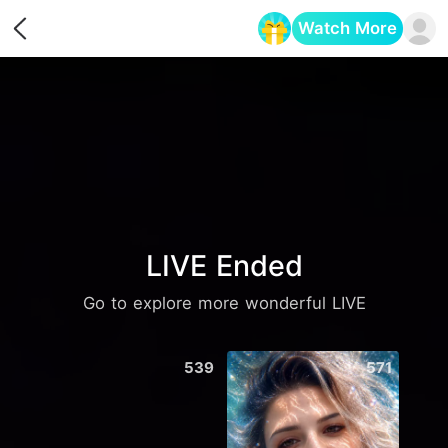
Watch More
Opens in a new tab
LIVE Ended
Go to explore more wonderful LIVE
539
571