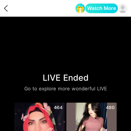
Watch More
Opens in a new tab
LIVE Ended
Go to explore more wonderful LIVE
464
480