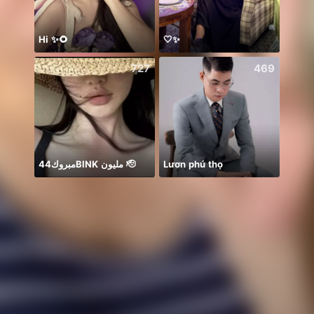
Hi ✨🌻
🤍✨
တေးချစ
727
469
مبروك44BlNK مليون 🫡
Lươn phú thọ
Thươn