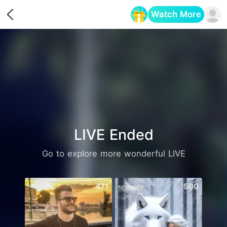
Watch More
Opens in a new tab
LIVE Ended
Go to explore more wonderful LIVE
471
500