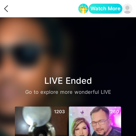
Watch More
Opens in a new tab
LIVE Ended
Go to explore more wonderful LIVE
1203
260