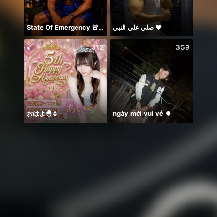
State Of Emergency 🚨!!! 150K
صلي علي النبي ♥️
😍
312
359
おはよ🐣🌷
ngày mới vui vẻ 🍀
Thán