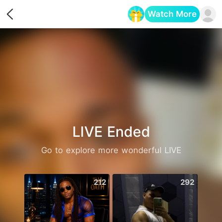
Watch More
Opens in a new tab
LIVE Ended
Go to explore more wonderful LIVE
212
292