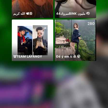
الله كريم 🕊️🦋
مبروك44BlNK مليون 🫡
BB m
598
280
👿TEAM LAFANGY
Để ý em tí đi 🤭
你关