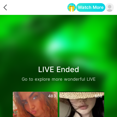
Watch More
Opens in a new tab
LIVE Ended
Go to explore more wonderful LIVE
483
608