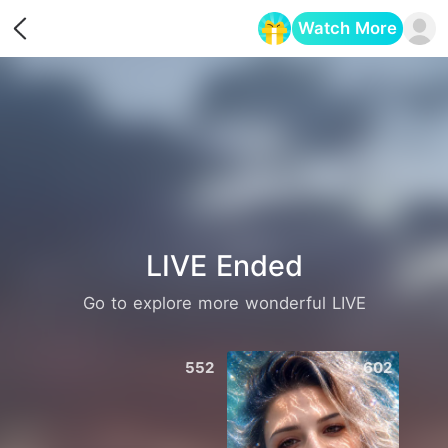
Watch More
Opens in a new tab
LIVE Ended
Go to explore more wonderful LIVE
552
602