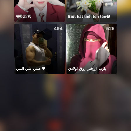
香妃回宫
Biết hát tính tẻn tẻn😷
494
525
صلي علي النبي ♥️
يارب ارزقني رزق اولادي
Thán