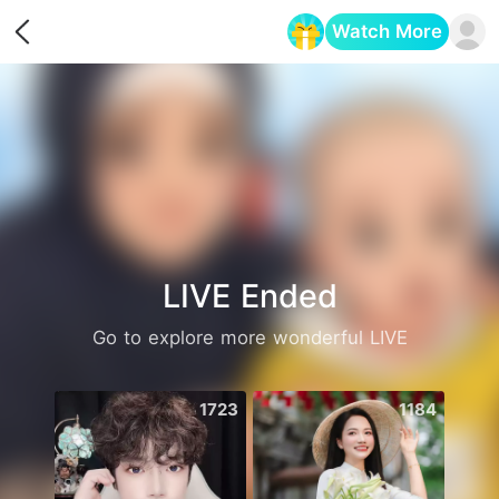
Watch More
Opens in a new tab
LIVE Ended
Go to explore more wonderful LIVE
1723
1184