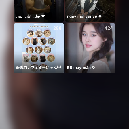
صلي علي النبي ♥️
ngày mới vui vẻ 🍀
大哥
288
424
保護猫カフェすーにゃん🐱
BB may mắn 🤍
🥹💔