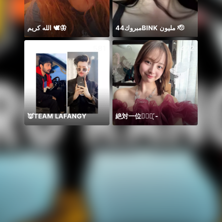
الله كريم 🕊️🦋
مبروك44BlNK مليون 🫡
Lúc n
581
472
👿TEAM LAFANGY
絶対一位❤️‍🔥🏹 ̖́-
Soni