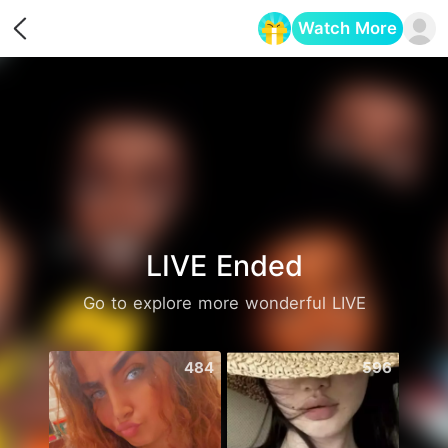
Watch More
Opens in a new tab
LIVE Ended
Go to explore more wonderful LIVE
484
596