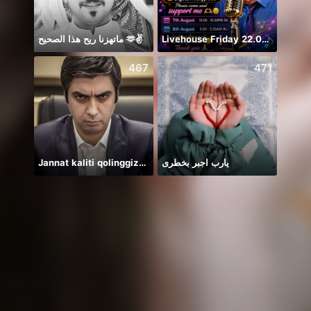
ماتهزنا ريح هذا الصحيح 🫶✌️
Livehouse Friday 22.00 UK 🇬🇧
Дом 
467
471
Jannat kaliti qolinggizda🤲
يارب اجبر بخطرى
🐍两