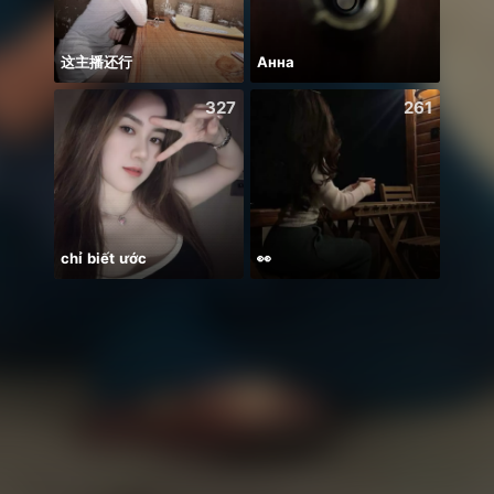
这主播还行
Анна
Có du
327
261
chỉ biết ước
👀
꧁꒒ꂑễ