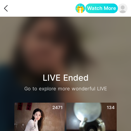
Watch More
Opens in a new tab
LIVE Ended
Go to explore more wonderful LIVE
2471
134