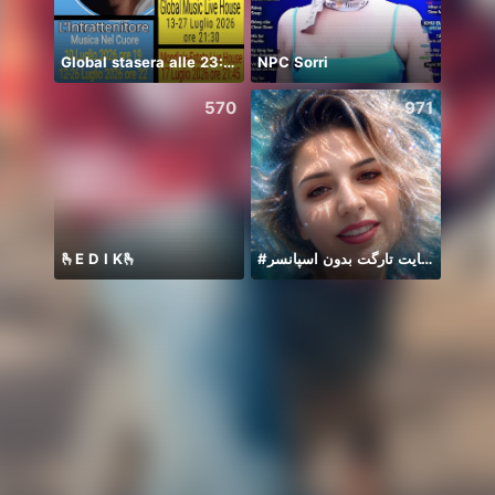
Global stasera alle 23:00🤗❤️
NPC Sorri
*
570
971
🫰E D I K🫰
#حمایت تارگت بدون اسپانسر