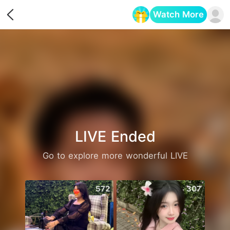
Watch More
Opens in a new tab
LIVE Ended
Go to explore more wonderful LIVE
572
307