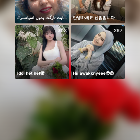
#حمایت تارگت بدون اسپانسر
안녕하세요 신입입니다
303
267
Idol hét hét🫣
Hii awakknyeee🥹🫠
🦋🤍