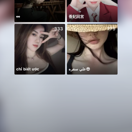
👀
香妃回宫
333
775
chỉ biết ước
علي سفره😎
Ước B