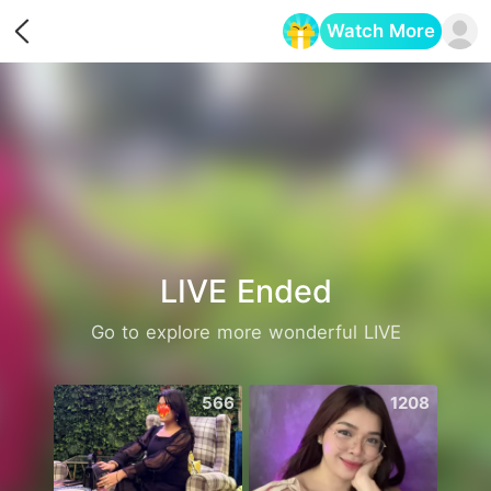
Watch More
Opens in a new tab
LIVE Ended
Go to explore more wonderful LIVE
566
1208