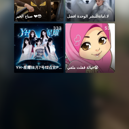
صباح الخير 💔🥹
لا.امانةللبشر الوحدة افضل
Thán
333
532
YH-星耀(8月7号12点官P）
خيالة قفلت ملفي😤
FOXIE