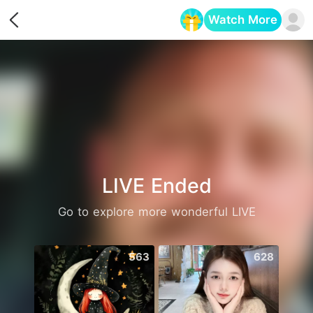
Watch More
Opens in a new tab
LIVE Ended
Go to explore more wonderful LIVE
563
628