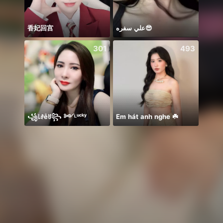
香妃回宫
علي سفره😎
Có du
301
493
꧁꒒ꂑễꐇ꧂ ༻ᴸᵘᶜᵏʸ
Em hát anh nghe ☘️
ᴾ🦁G