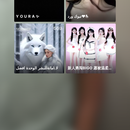
Y O U R A ✨
تبوك ورد❤️🫰
FOXIE
509
406
لا.امانةللبشر الوحدة افضل
新人勇闯BIGO 愿被温柔以对