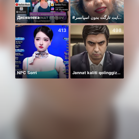
Дискотека
#حمایت تارگت بدون اسپانسر
ذيعين
413
498
NPC Sorri
Jannat kaliti qolinggizda🤲
안녕하