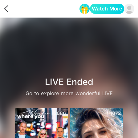
Watch More
Opens in a new tab
LIVE Ended
Go to explore more wonderful LIVE
2686
1072