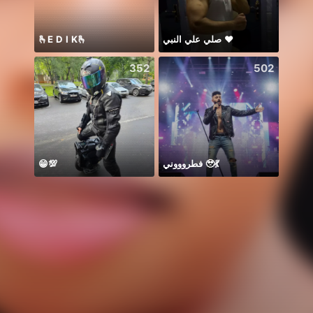
🫰E D I K🫰
صلي علي النبي ♥️
352
502
😁💯
فطروووني 🥹💃