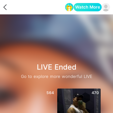
Watch More
Opens in a new tab
LIVE Ended
Go to explore more wonderful LIVE
564
470