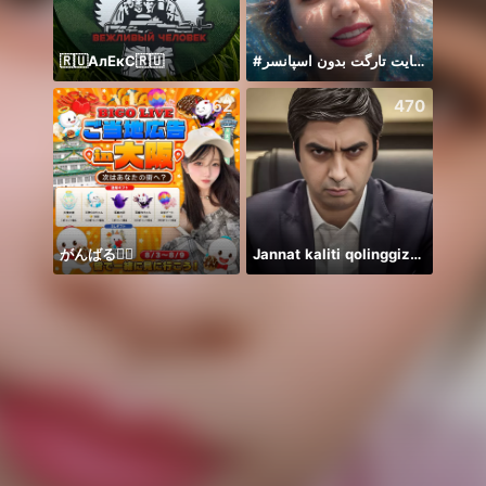
🇷🇺АлЕкС🇷🇺
#حمایت تارگت بدون اسپانسر
562
470
がんばる❤️‍🔥
Jannat kaliti qolinggizda🤲
Mirac